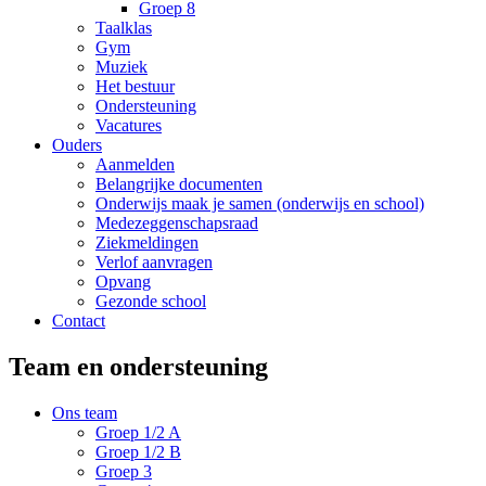
Groep 8
Taalklas
Gym
Muziek
Het bestuur
Ondersteuning
Vacatures
Ouders
Aanmelden
Belangrijke documenten
Onderwijs maak je samen (onderwijs en school)
Medezeggenschapsraad
Ziekmeldingen
Verlof aanvragen
Opvang
Gezonde school
Contact
Team en ondersteuning
Ons team
Groep 1/2 A
Groep 1/2 B
Groep 3