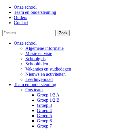
Onze school
Team en ondersteuning
Ouders
Contact
Zoek
Onze school
Algemene informatie
Missie en visie
Schoolgids
Schooltijden
Vakanties en studiedagen
Nieuws en activiteiten
Leerlingenraad
Team en ondersteuning
Ons team
Groep 1/2 A
Groep 1/2 B
Groep 3
Groep 4
Groep 5
Groep 6
Groep 7