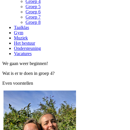
Groep 4
Groep 5
Groep 6
Groep 7
Groep 8
Taalklas
Gym
Muziek
Het bestuur
Ondersteuning
Vacatures
We gaan weer beginnen!
Wat is er te doen in groep 4?
Even voorstellen